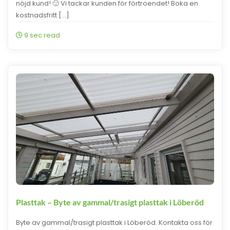
nöjd kund! 🙂 Vi tackar kunden för förtroendet! Boka en
kostnadsfritt […]
9 sec read
Plasttak – Byte av gammal/trasigt plasttak i Löberöd
Byte av gammal/trasigt plasttak i Löberöd. Kontakta oss för