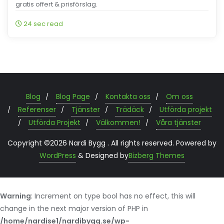
gratis offert & prisförslag.
24 sec read
Blog
Blog Page
Kontakta oss
Om oss
Referenser
Tjänster
Trädäck
Utförda projekt
Utförda Projekt
Välkommen!
Våra tjänster
Copyright ©2026 Nardi Bygg . All rights reserved.
Powered by
WordPress
&
Designed by
Bizberg Themes
Warning
: Increment on type bool has no effect, this will
change in the next major version of PHP in
/home/nardise1/nardibygg.se/wp-