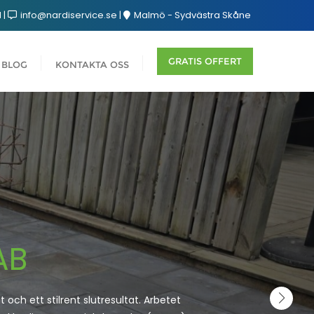
1
info@nardiservice.se
Malmö - Sydvästra Skåne
GRATIS OFFERT
BLOG
KONTAKTA OSS
AB
 och ett stilrent slutresultat. Arbetet