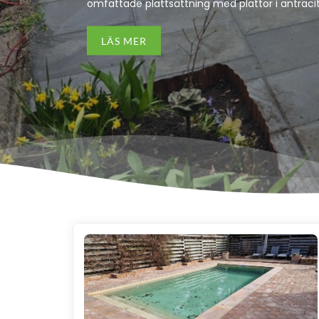
omfattade plattsättning med plattor i antrac
LÄS MER