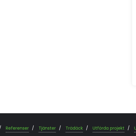
Referenser
Tjänster
Trädäck
Utförda projekt