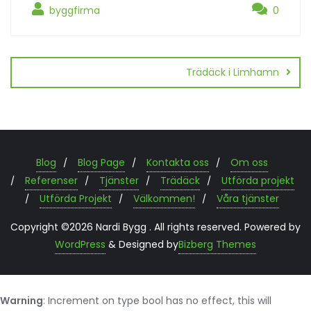
byggfirma
0
Trädäck i Limhamn
Blog
Blog Page
Kontakta oss
Om oss
Referenser
Tjänster
Trädäck
Utförda projekt
Utförda Projekt
Välkommen!
Våra tjänster
Copyright ©2026 Nardi Bygg . All rights reserved.
Powered by
WordPress
&
Designed by
Bizberg Themes
Warning
: Increment on type bool has no effect, this will