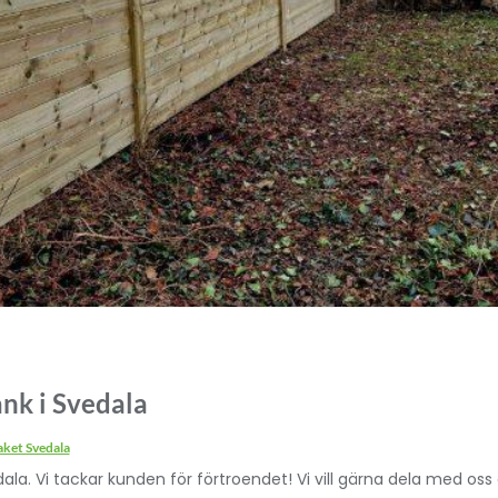
nk i Svedala
aket Svedala
la. Vi tackar kunden för förtroendet! Vi vill gärna dela med oss