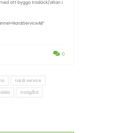
 med att bygga trädäck/altan i
nel=NardiServiceAB”
0
mö
nardi service
edala
trädgård