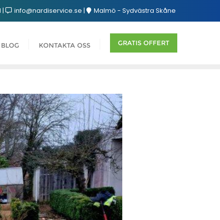
1
info@nardiservice.se
Malmö - Sydvästra Skåne
GRATIS OFFERT
BLOG
KONTAKTA OSS