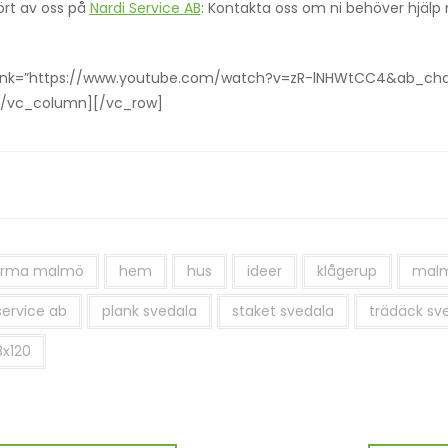
ört av oss på
Nardi Service AB
: Kontakta oss om ni behöver hjälp
link=”https://www.youtube.com/watch?v=zR-lNHWtCC4&ab_chan
”][/vc_column][/vc_row]
irma malmö
hem
hus
ideer
klågerup
mal
service ab
plank svedala
staket svedala
trädäck sv
8x120