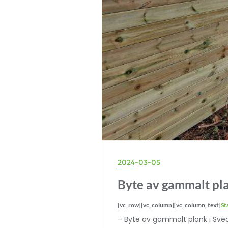
2024-03-05
Byte av gammalt pla
[vc_row][vc_column][vc_column_text]
St
– Byte av gammalt plank i Sveda