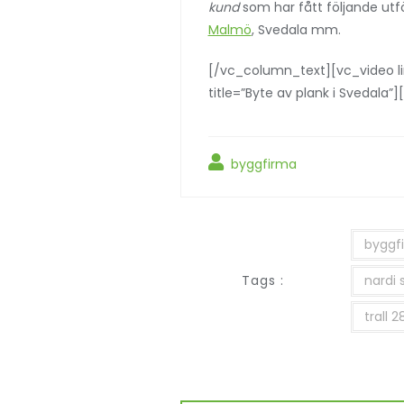
kund
som har fått följande utf
Malmö
, Svedala mm.
[/vc_column_text][vc_video 
title=”Byte av plank i Svedala
byggfirma
byggf
Tags :
nardi 
trall 2