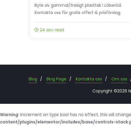
Byte av gammal/trasigt plasttak i Löberöd.
Kontakta oss för gratis offert & prisförslag.
24 sec read
Blog
Blog Page
Kontakta oss
Om oss
Copyright ©2026 Nar
Warning
: Increment on type bool has no effect, this will change
content/plugins/elementor/includes/base/controls-stack.