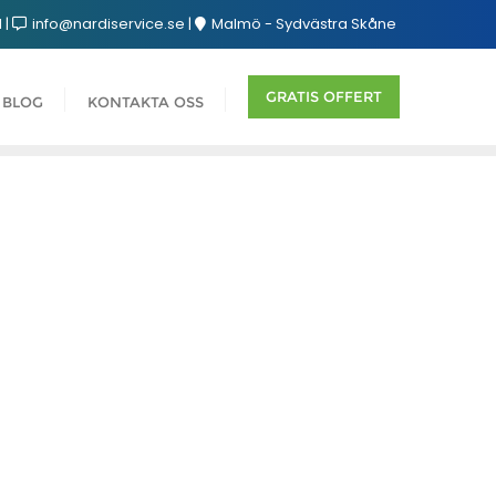
1
info@nardiservice.se
Malmö - Sydvästra Skåne
GRATIS OFFERT
BLOG
KONTAKTA OSS