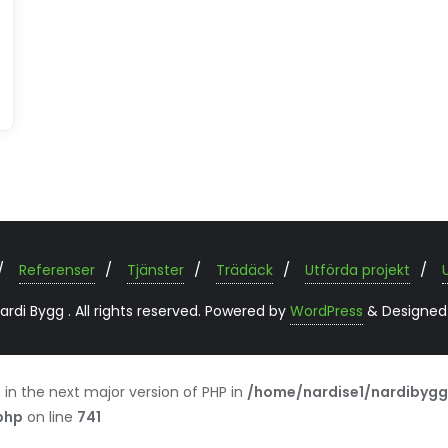
Referenser
Tjänster
Trädäck
Utförda projekt
di Bygg . All rights reserved.
Powered by
WordPress
&
Designed
 in the next major version of PHP in
/home/nardise1/nardibygg
php
on line
741