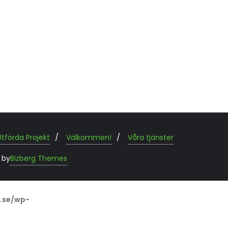
Utförda Projekt
Välkommen!
Våra tjänster
 by
Bizberg Themes
.se/wp-