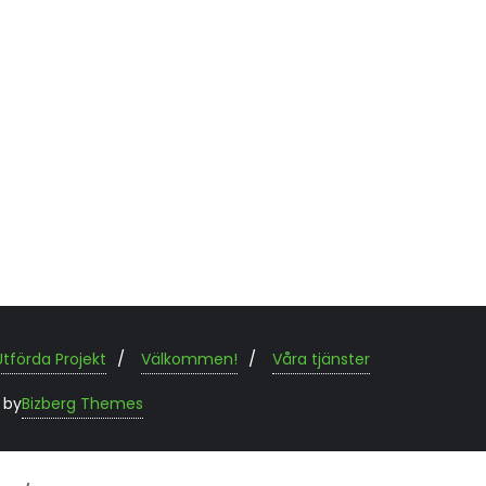
Utförda Projekt
Välkommen!
Våra tjänster
 by
Bizberg Themes