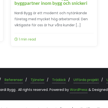
byggpartner inom bygg och snickeri
Nardi Bygg är ett modernt och nytänkande
företag med mycket hög arbetsmoral. Den
viktigaste för oss är hur våra kunder […]
1 min read
Referenser
Tjänster
Trädäck
Utförda projekt
di Bygg . All rights reserved.
Powered by
WordPress
&
Designed