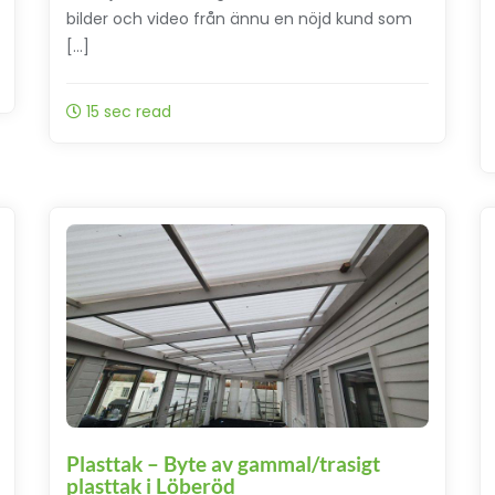
bilder och video från ännu en nöjd kund som
[…]
15 sec read
Plasttak – Byte av gammal/trasigt
plasttak i Löberöd