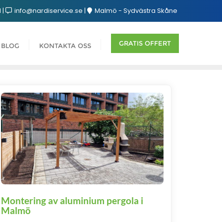
1
info@nardiservice.se
Malmö - Sydvästra Skåne
GRATIS OFFERT
BLOG
KONTAKTA OSS
Montering av aluminium pergola i
Malmö