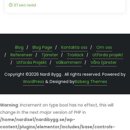
37 sec read
Blog
Blog Page
Kontakta oss
Om oss
Referenser
Tjänster
Trädäck
Utförda projekt
Utförda Projekt
Välkommen!
Våra tjänster
Copyright ©2026 Nardi Bygg . All rights reserved.
Powered by
WordPress
&
Designed by
Bizberg Themes
Warning
: Increment on type bool has no effect, this will
change in the next major version of PHP in
/home/nardise1/nardibygg.se/wp-
content/plugins/elementor/includes/base/controls-