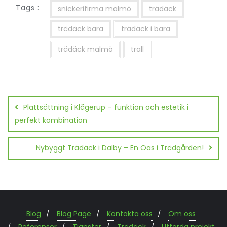
Tags :
snickerifirma malmö
trädäck
trädäck bara
trädäck i bara
trädäck malmö
trall
Plattsättning i Klågerup – funktion och estetik i
perfekt kombination
Nybyggt Trädäck i Dalby – En Oas i Trädgården!
Blog
Blog Page
Kontakta oss
Om oss